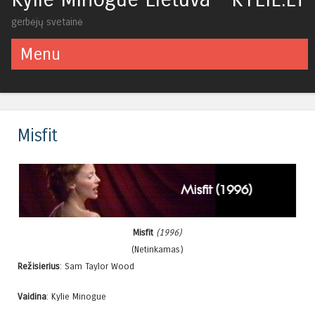
gerbėjų svetainė
Menu
Skip to content
Misfit
Misfit
(1996)
(Netinkamas)
Režisierius
: Sam Taylor Wood
Vaidina
: Kylie Minogue