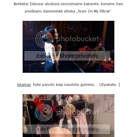
Netikėtai žiūrovai atsiduria senoviniame kabarete, kuriame žavi
prieškario daininninkė atlieka „Tears On My Pillow“.
Intarpas
: Kylie parodo kaip naudotis guminiu… Užpakaliu :]