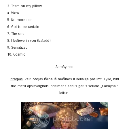
3. Tears on my pillow
4. Wow
5. No more rain
6. Got to be certain
7. The one
8. I believe in you (baladė)
9. Sensitized
10. Cosmic
Aprašymas
Intarpas
: vairuotojas išlipa iš mašinos ir keliauja pasiimti Kylie, kuri
tuo metu apsisvaiginusi prisimena senus gerus serialo „Kaimynai“
laikus.