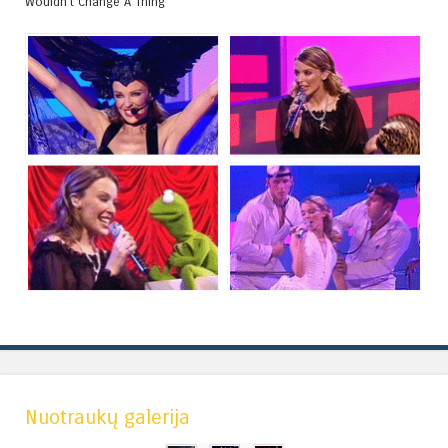
Wouldn’t Change A Thing
Nuotraukų galerija