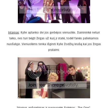
Intarpas
: Kylie aplanko dvi jos gerbėjos vienuolės. Dainininkė neturi
laiko, nes turi bėgti žirgas už kurį ji statė, todėl fanės paliekamos
nuošalyje. Vienuolėms tenka išgirsti Kylie žodžių krušą kai jos žirgas
pralaimi.
Įdomus apšvietimas ir pusnuogės šokėjos: „The One“.