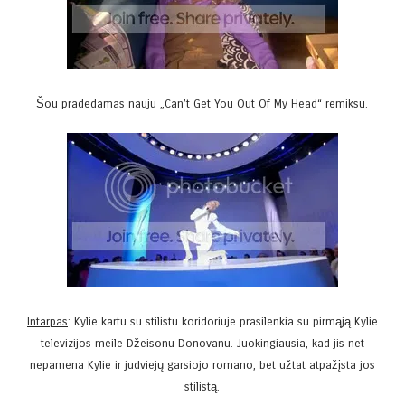
Šou pradedamas nauju „Can’t Get You Out Of My Head“ remiksu.
Intarpas
: Kylie kartu su stilistu koridoriuje prasilenkia su pirmąją Kylie
televizijos meile Džeisonu Donovanu. Juokingiausia, kad jis net
nepamena Kylie ir judviejų garsiojo romano, bet užtat atpažįsta jos
stilistą.