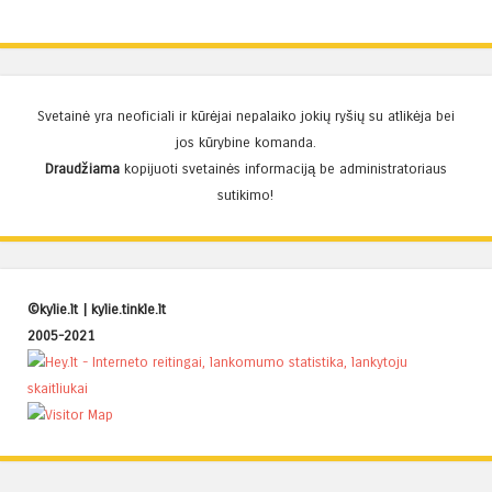
Svetainė yra neoficiali ir kūrėjai nepalaiko jokių ryšių su atlikėja bei
jos kūrybine komanda.
Draudžiama
kopijuoti svetainės informaciją be administratoriaus
sutikimo!
©kylie.lt | kylie.tinkle.lt
Proudly powered by WordPress
|
Theme: Superhero by
WordPress.com
.
2005-2021