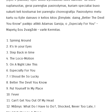
suplanuotas, gerai parengtas pasirodymas, kuriam specialiai buvo
sukurti keli kostiumai bei parengta choreografija. Pasirodymo metu
kartu su Kylie dainavo ir kelios kitos įžimybės: dainą „Better The Devil
You Know“ padėjo atlikti Adamas Garsija, o „Especialy For You“ –
Mapetų šou žvaigždė – varlė Kermitas.
1. Spining Around
2. It’s In your Eyes
3. Step Back in time
4. The Loco-Motion
5. On A Night Like This
6. Especially For You
7. I Shoud Be So Lucky
8. Better The Devil You Know
9. Put Yourself In My Place
10. Fever
11. Can’t Get You Out Of My Head
12. Mišinys: What Do I Have to Do?, Shocked, Never Too Late, I