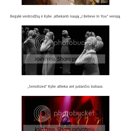
Begalė veidrodžių ir Kylie ,atliekanti naują „I Believe In You“ versiją.
„Sensitized“ Kylie atlieka ant judančio buliaus.