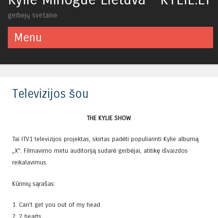
gerbėjų svetainė
Menu
Skip to content
Televizijos šou
THE KYLIE SHOW
Tai ITV1 televizijos projektas, skirtas padėti populiarinti Kylie albumą
„X“. Filmavimo metu auditoriją sudarė gerbėjai, atitikę išvaizdos
reikalavimus.
Kūrinių sąrašas:
1. Can’t get you out of my head
2. 2 hearts