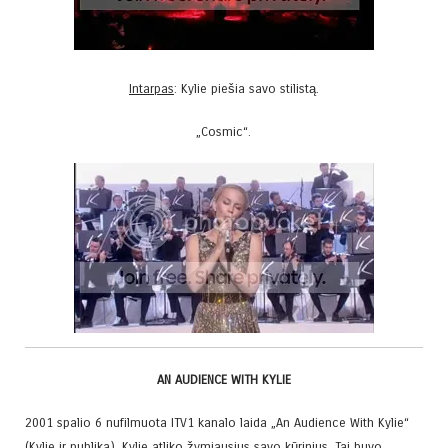
Intarpas
: Kylie piešia savo stilistą.
„Cosmic“.
AN AUDIENCE WITH KYLIE
2001 spalio 6 nufilmuota ITV1 kanalo laida „An Audience With Kylie“
(Kylie ir publika). Kylie atliko žymiausius savo kūrinius. Tai buvo