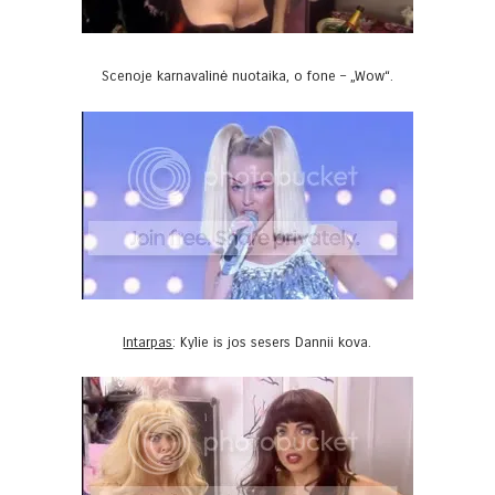
Scenoje karnavalinė nuotaika, o fone – „Wow“.
Intarpas
: Kylie is jos sesers Dannii kova.