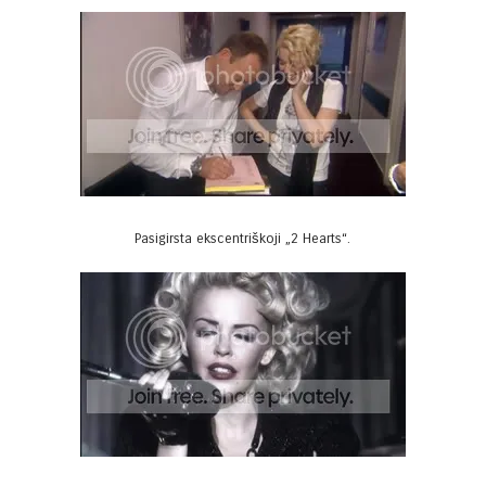
Pasigirsta ekscentriškoji „2 Hearts“.